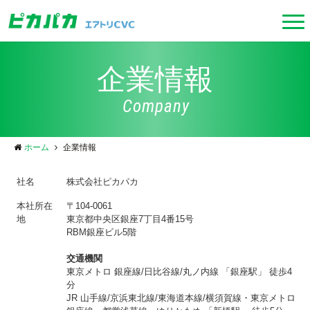
企業情報
Company
ホーム
企業情報
社名
株式会社ピカパカ
本社所在
〒104-0061
地
東京都中央区銀座7丁目4番15号
RBM銀座ビル5階
交通機関
東京メトロ 銀座線/日比谷線/丸ノ内線 「銀座駅」 徒歩4
分
JR 山手線/京浜東北線/東海道本線/横須賀線・東京メトロ