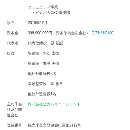
コミュニティ事業
・ピカパカCXO倶楽部
設立
2018年12月
資本金
398,900,000円（資本準備金を含む）
代表者
代表取締役 原 基記
役員
取締役 大石 崇徳
取締役 友澤 美保
他社外取締役2名
常勤監査役 室 雅章
他社外監査役1名
主な子会
株式会社ピカパカエージェント
社及び関
連会社
登録番号
観光庁長官登録旅行業第2112号