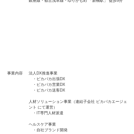
銀座線・都営浅草線・ゆりかもめ 「新橋駅」 徒歩5分
事業内容
法人DX推進事業
・ピカパカ出張DX
・ピカパカ営業DX
・ピカパカ送客DX
人材ソリューション事業（連結子会社 ピカパカエージェ
ント にて運営）
・IT専門人材派遣
ヘルスケア事業
・自社ブランド開発